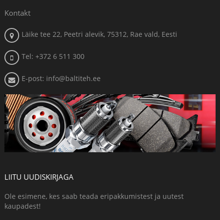
Kontakt
Läike tee 22, Peetri alevik, 75312, Rae vald, Eesti
Tel: +372 6 511 300
E-post: info@baltiteh.ee
LIITU UUDISKIRJAGA
Ole esimene, kes saab teada eripakkumistest ja uutest
kaupadest!