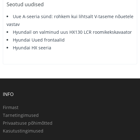
Seotud uudised
Uue A-seeria sünd: rohkem kui lihtsalt V-taseme nõuetele
vastav
Hyundail on valminud uus HX130 LCR roomikekskavaator
Hyundai Uued frontaalid
Hyundai HX seeria
INFO
Firmast
Tarnetingimused
Privaatsuse põhimõtted
Kasutustingimused