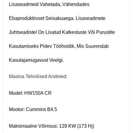
Lisaseadmeid Vahetada, Vähendades
Ebaproduktiivset Seisakuaega. Lisaseadmete
Juhtseadistel On Lisatud Katkestuste Või Purustite
Kasutamiseks Pidev Tööhoidik, Mis Suurendab
Kasutajamugavust Veelgi.
Masina Tehnilised Andmed:
Mudel: HW150A CR
Mootor: Cummins B4.5
Maksimaalne Võimsus: 129 KW (173 Hj)