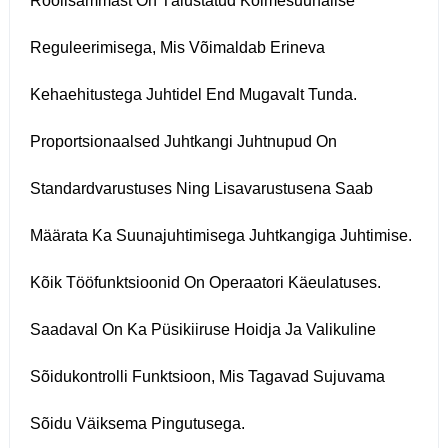
Roolisammast On Täiustatud Kolmesuunalise
Reguleerimisega, Mis Võimaldab Erineva
Kehaehitustega Juhtidel End Mugavalt Tunda.
Proportsionaalsed Juhtkangi Juhtnupud On
Standardvarustuses Ning Lisavarustusena Saab
Määrata Ka Suunajuhtimisega Juhtkangiga Juhtimise.
Kõik Tööfunktsioonid On Operaatori Käeulatuses.
Saadaval On Ka Püsikiiruse Hoidja Ja Valikuline
Sõidukontrolli Funktsioon, Mis Tagavad Sujuvama
Sõidu Väiksema Pingutusega.