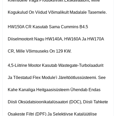
Klientidele Väga Produktiivset Ekskavaatorit, Mille
Kogukulud On Viidud Võimalikult Madalale Tasemele.
HW150A CR Kasutab Sama Cummins B4.5
Diiselmootorit Nagu HW140A, HW160A Ja HW170A
CR, Mille Võimsuseks On 129 KW.
4,5-Liitrine Mootor Kasutab Wastegate-Turbolaadurit
Ja Tõestatud Flex Module'i Järeltöötlussüsteemi. See
Kahe Kanaliga Heitgaasisüsteem Ühendab Endas
Diisli Oksüdatsioonikatalüsaatori (DOC), Diisli Tahkete
Osakeste Filtri (DPF) Ja Selektiivse Katalüütilise