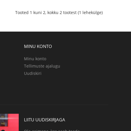
Tooted 1 kuni 2, kokku 2 tootest (1 lehekülge)
MINU KONTO
Minu konto
Tellimuste ajalugu
Uudiskiri
LIITU UUDISKIRJAGA