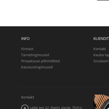
INFO
KLIENDI
Firmast
Kontakt
Tarnetingimused
Kauba ta
Privaatsuse põhimõtted
Sisukaart
Kasutustingimused
Kontakt
Läike tee 22, Peetri alevik, 75312,