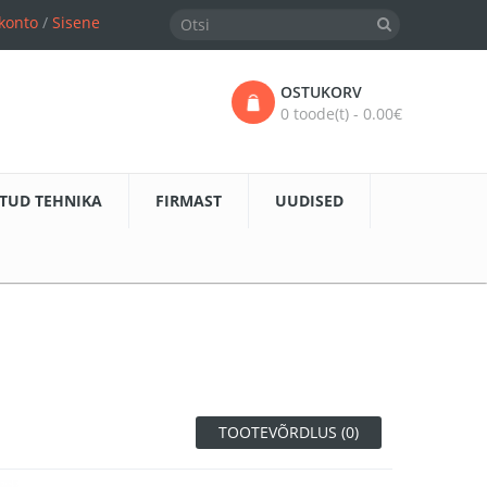
konto
/
Sisene
OSTUKORV
0 toode(t) - 0.00€
TUD TEHNIKA
FIRMAST
UUDISED
TOOTEVÕRDLUS (0)