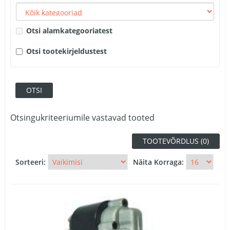
Otsi alamkategooriatest
Otsi tootekirjeldustest
Otsingukriteeriumile vastavad tooted
TOOTEVÕRDLUS (0)
Sorteeri:
Näita Korraga: