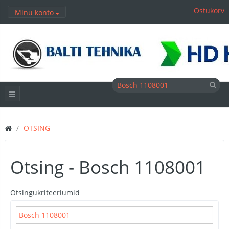
Ostukorv
Minu konto
OTSING
Otsing - Bosch 1108001
Otsingukriteeriumid