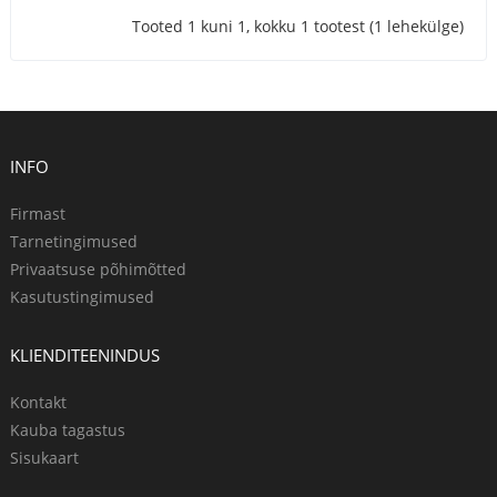
Tooted 1 kuni 1, kokku 1 tootest (1 lehekülge)
INFO
Firmast
Tarnetingimused
Privaatsuse põhimõtted
Kasutustingimused
KLIENDITEENINDUS
Kontakt
Kauba tagastus
Sisukaart