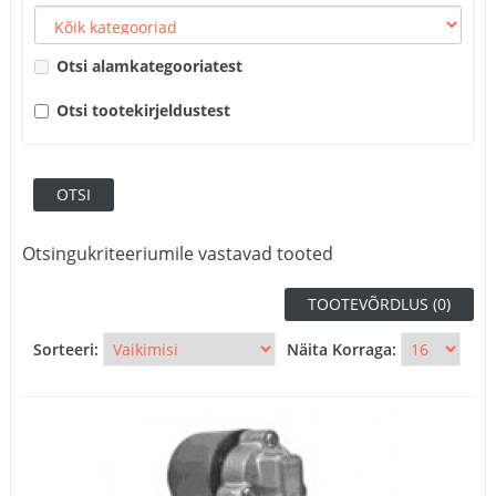
Otsi alamkategooriatest
Otsi tootekirjeldustest
Otsingukriteeriumile vastavad tooted
TOOTEVÕRDLUS (0)
Sorteeri:
Näita Korraga: