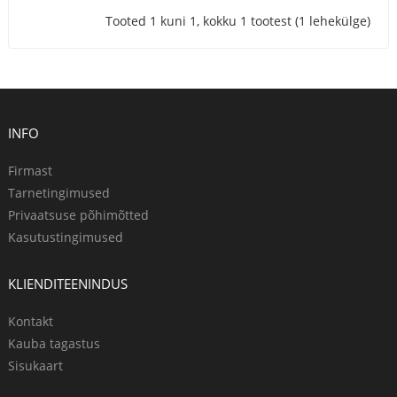
Tooted 1 kuni 1, kokku 1 tootest (1 lehekülge)
INFO
Firmast
Tarnetingimused
Privaatsuse põhimõtted
Kasutustingimused
KLIENDITEENINDUS
Kontakt
Kauba tagastus
Sisukaart