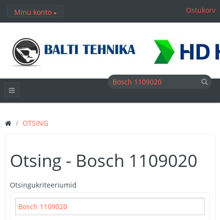
Ostukorv
Minu konto
OTSING
Otsing - Bosch 1109020
Otsingukriteeriumid