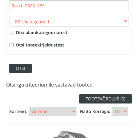
Otsi alamkategooriatest
Otsi tootekirjeldustest
Otsingukriteeriumile vastavad tooted
TOOTEVÕRDLUS (0)
Sorteeri:
Näita Korraga: