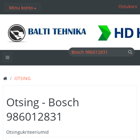
Ostukorv
Minu konto
OTSING
Otsing - Bosch
986012831
Otsingukriteeriumid