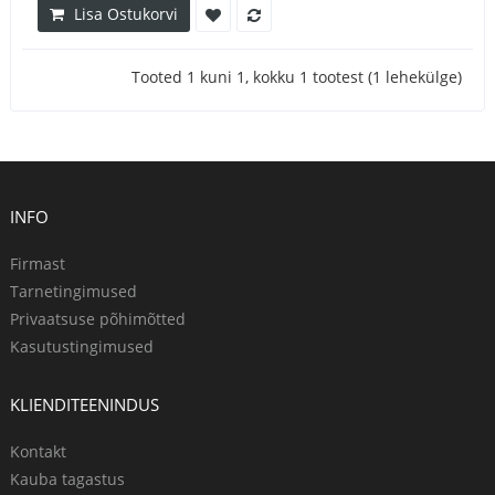
Lisa Ostukorvi
Tooted 1 kuni 1, kokku 1 tootest (1 lehekülge)
INFO
Firmast
Tarnetingimused
Privaatsuse põhimõtted
Kasutustingimused
KLIENDITEENINDUS
Kontakt
Kauba tagastus