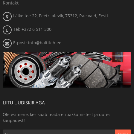
Kontakt
Läike tee 22, Peetri alevik, 75312, Rae vald, Eesti
Tel: +372 6 511 300
E-post: info@baltiteh.ee
LIITU UUDISKIRJAGA
Ole esimene, kes saab teada eripakkumistest ja uutest
kaupadest!