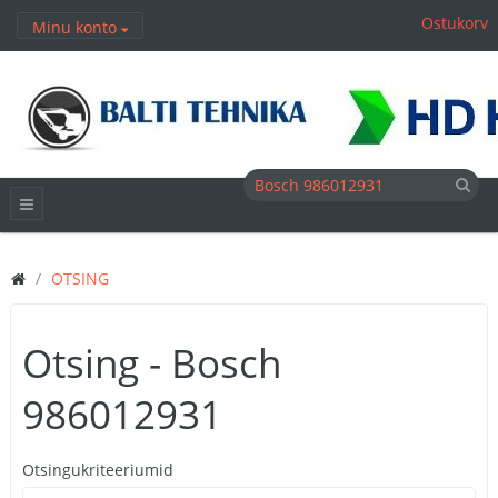
Ostukorv
Minu konto
OTSING
Otsing - Bosch
986012931
Otsingukriteeriumid