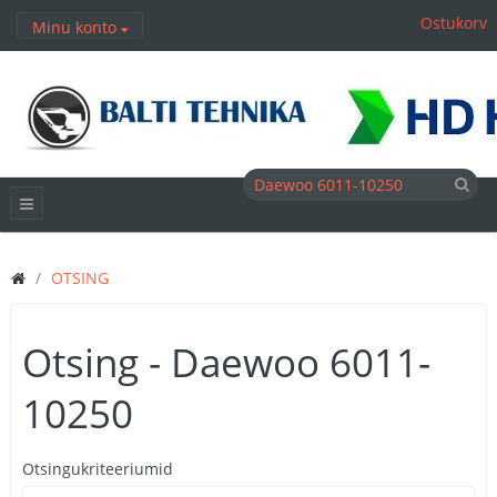
Ostukorv
Minu konto
OTSING
Otsing - Daewoo 6011-
10250
Otsingukriteeriumid