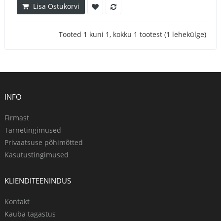
Lisa Ostukorvi
Tooted 1 kuni 1, kokku 1 tootest (1 lehekülge)
INFO
Firmast
Tarnetingimused
Privaatsuse põhimõtted
Kasutustingimused
KLIENDITEENINDUS
Kontakt
Kauba tagastus