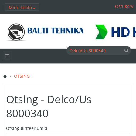
Ostukorv
Minu konto
OTSING
Otsing - Delco/Us
8000340
Otsingukriteeriumid