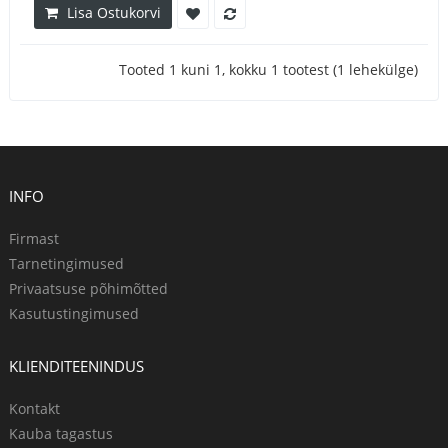
Lisa Ostukorvi
Tooted 1 kuni 1, kokku 1 tootest (1 lehekülge)
INFO
Firmast
Tarnetingimused
Privaatsuse põhimõtted
Kasutustingimused
KLIENDITEENINDUS
Kontakt
Kauba tagastus