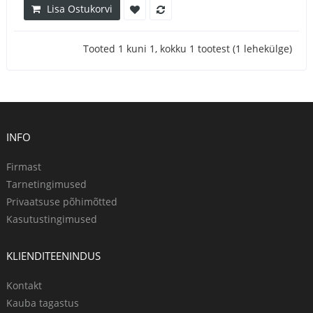
Lisa Ostukorvi
Tooted 1 kuni 1, kokku 1 tootest (1 lehekülge)
INFO
Firmast
Tarnetingimused
Privaatsuse põhimõtted
Kasutustingimused
KLIENDITEENINDUS
Kontakt
Kauba tagastus