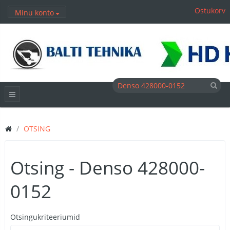
Ostukorv
Minu konto
OTSING
Otsing - Denso 428000-
0152
Otsingukriteeriumid