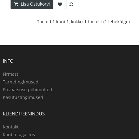
Lisa Ostukorvi
Tooted 1 kuni 1, kokku 1 tootest (1 lehekülge)
INFO
Firmast
Tarnetingimused
Privaatsuse põhimõtted
Kasutustingimused
KLIENDITEENINDUS
Kontakt
Kauba tagastus