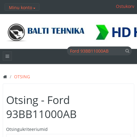
Ostukorv
Minu konto
OTSING
Otsing - Ford
93BB11000AB
Otsingukriteeriumid