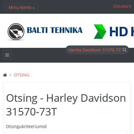
Ostukorv
Minu konto
OTSING
Otsing - Harley Davidson
31570-73T
Otsingukriteeriumid