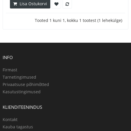
Lisa Ostukorvi
Tooted 1 kuni 1, kokku 1 tootest (1 lehekülge)
INFO
Firmast
Tarnetingimused
Privaatsuse põhimõtted
Kasutustingimused
KLIENDITEENINDUS
Kontakt
Kauba tagastus