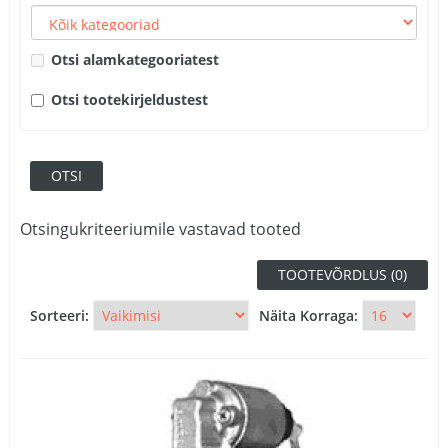
Otsi alamkategooriatest
Otsi tootekirjeldustest
Otsingukriteeriumile vastavad tooted
TOOTEVÕRDLUS (0)
Sorteeri:
Näita Korraga: