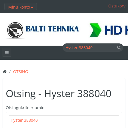
Ostukorv
Minu konto
OTSING
Otsing - Hyster 388040
Otsingukriteeriumid