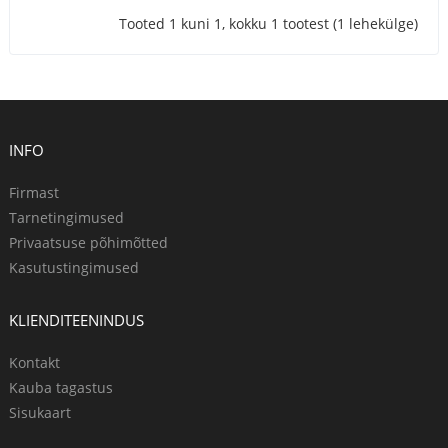
Tooted 1 kuni 1, kokku 1 tootest (1 lehekülge)
INFO
Firmast
Tarnetingimused
Privaatsuse põhimõtted
Kasutustingimused
KLIENDITEENINDUS
Kontakt
Kauba tagastus
Sisukaart