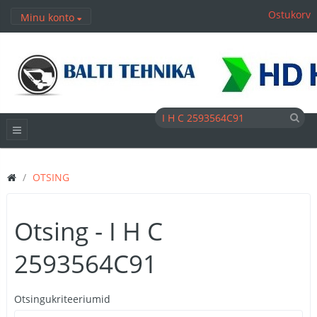
Ostukorv
Minu konto
OTSING
Otsing - I H C
2593564C91
Otsingukriteeriumid