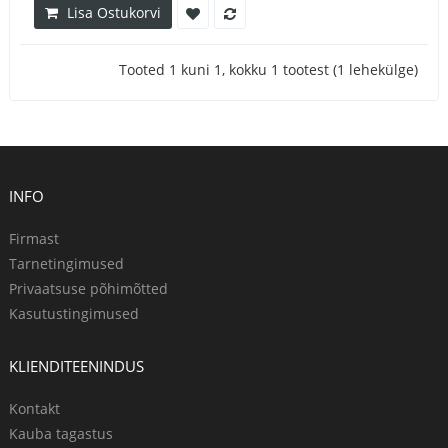
Lisa Ostukorvi
Tooted 1 kuni 1, kokku 1 tootest (1 lehekülge)
INFO
Firmast
Tarnetingimused
Privaatsuse põhimõtted
Kasutustingimused
KLIENDITEENINDUS
Kontakt
Kauba tagastus