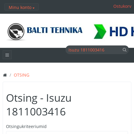
Ostukorv
Minu konto
OTSING
Otsing - Isuzu
1811003416
Otsingukriteeriumid