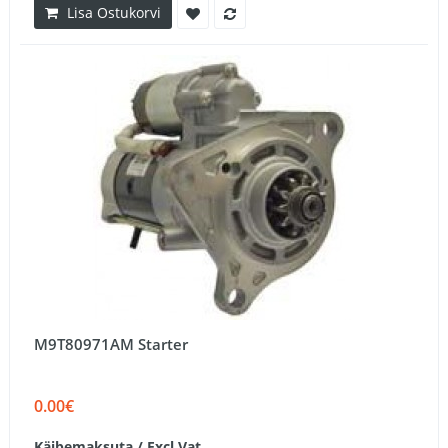
Lisa Ostukorvi
M9T80971AM Starter
0.00€
Käibemaksuta / Excl.Vat