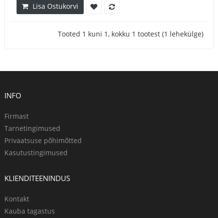
Lisa Ostukorvi
Tooted 1 kuni 1, kokku 1 tootest (1 lehekülge)
INFO
Firmast
Tarnetingimused
Privaatsuse põhimõtted
Kasutustingimused
KLIENDITEENINDUS
Kontakt
Kauba tagastus