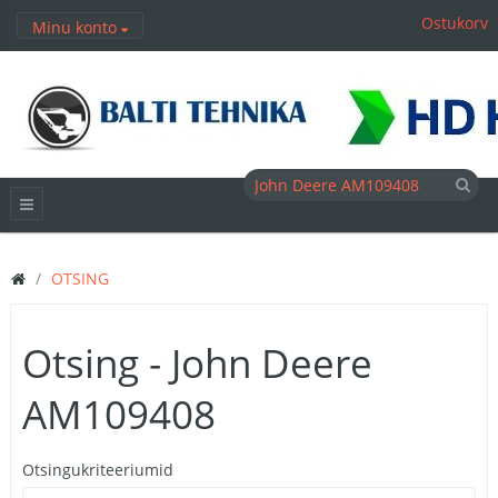
Ostukorv
Minu konto
OTSING
Otsing - John Deere
AM109408
Otsingukriteeriumid