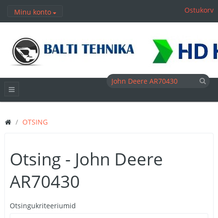
Ostukorv
Minu konto
OTSING
Otsing - John Deere
AR70430
Otsingukriteeriumid