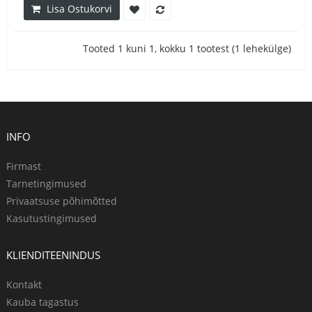
Lisa Ostukorvi
Tooted 1 kuni 1, kokku 1 tootest (1 lehekülge)
INFO
Firmast
Tarnetingimused
Privaatsuse põhimõtted
Kasutustingimused
KLIENDITEENINDUS
Kontakt
Kauba tagastus