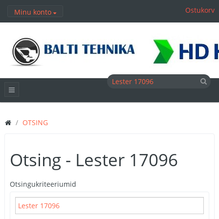
Ostukorv
Minu konto
OTSING
Otsing - Lester 17096
Otsingukriteeriumid