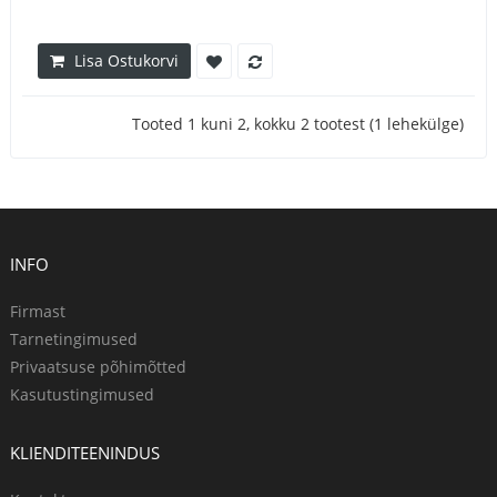
Lisa Ostukorvi
Tooted 1 kuni 2, kokku 2 tootest (1 lehekülge)
INFO
Firmast
Tarnetingimused
Privaatsuse põhimõtted
Kasutustingimused
KLIENDITEENINDUS