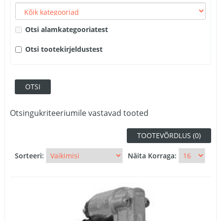
Otsi alamkategooriatest
Otsi tootekirjeldustest
Otsingukriteeriumile vastavad tooted
TOOTEVÕRDLUS (0)
Sorteeri:
Näita Korraga: