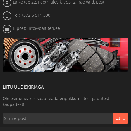
Läike tee 22, Peetri alevik, 75312, Rae vald, Eesti
Tel: +372 6 511 300
E-post: info@baltiteh.ee
LIITU UUDISKIRJAGA
Ole esimene, kes saab teada eripakkumistest ja uutest
kaupadest!
LIITU