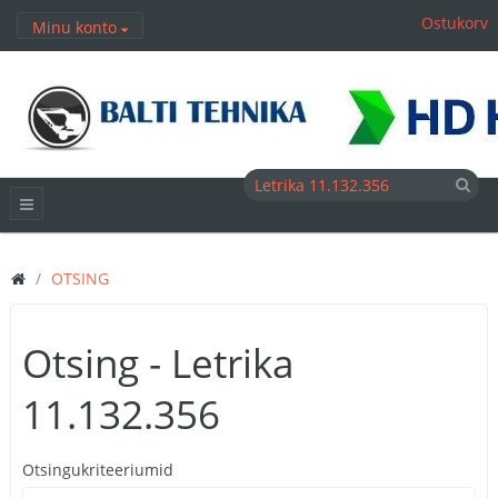
Ostukorv
Minu konto
OTSING
Otsing - Letrika
11.132.356
Otsingukriteeriumid