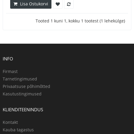
Lisa Ostukorvi
Tooted 1 kuni 1, kokku 1 tootest (1 lehekülge)
INFO
Firmast
Tarnetingimused
Privaatsuse põhimõtted
Kasutustingimused
KLIENDITEENINDUS
Kontakt
Kauba tagastus