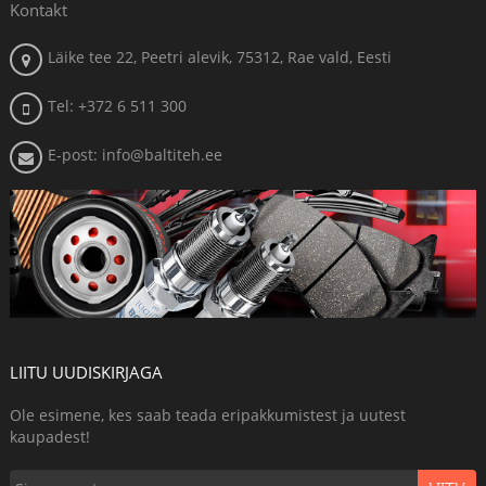
Kontakt
Läike tee 22, Peetri alevik, 75312, Rae vald, Eesti
Tel: +372 6 511 300
E-post: info@baltiteh.ee
LIITU UUDISKIRJAGA
Ole esimene, kes saab teada eripakkumistest ja uutest
kaupadest!