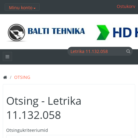
Ostukorv
Minu konto
OTSING
Otsing - Letrika
11.132.058
Otsingukriteeriumid