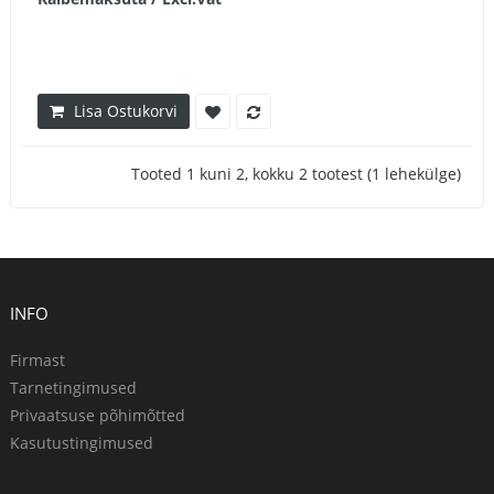
Lisa Ostukorvi
Tooted 1 kuni 2, kokku 2 tootest (1 lehekülge)
INFO
Firmast
Tarnetingimused
Privaatsuse põhimõtted
Kasutustingimused