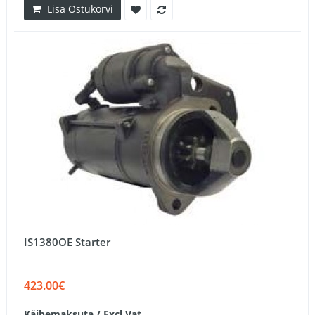
Lisa Ostukorvi
IS1380OE Starter
423.00€
Käibemaksuta / Excl.Vat