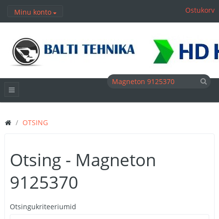
Ostukorv
Minu konto
OTSING
Otsing - Magneton
9125370
Otsingukriteeriumid