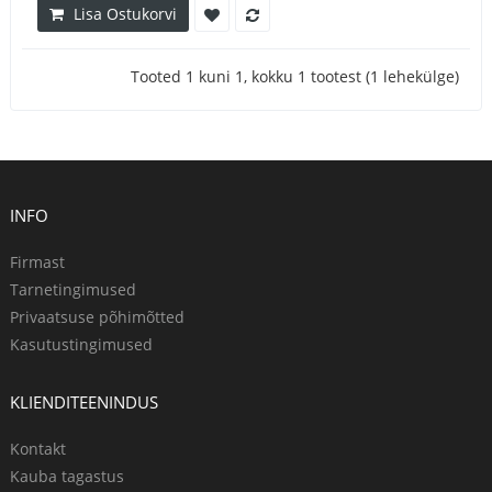
Lisa Ostukorvi
Tooted 1 kuni 1, kokku 1 tootest (1 lehekülge)
INFO
Firmast
Tarnetingimused
Privaatsuse põhimõtted
Kasutustingimused
KLIENDITEENINDUS
Kontakt
Kauba tagastus