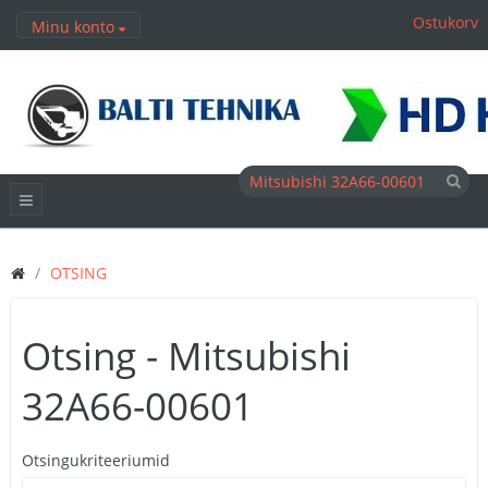
Ostukorv
Minu konto
OTSING
Otsing - Mitsubishi
32A66-00601
Otsingukriteeriumid