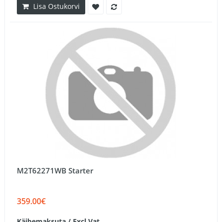
Lisa Ostukorvi
M2T62271WB Starter
359.00€
Käibemaksuta / Excl.Vat