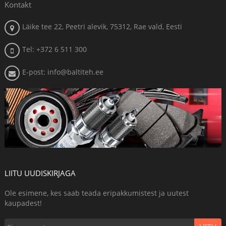
Kontakt
Läike tee 22, Peetri alevik, 75312, Rae vald, Eesti
Tel: +372 6 511 300
E-post: info@baltiteh.ee
LIITU UUDISKIRJAGA
Ole esimene, kes saab teada eripakkumistest ja uutest
kaupadest!