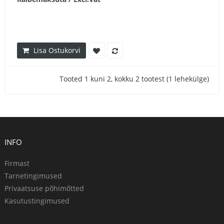
Lisa Ostukorvi
Tooted 1 kuni 2, kokku 2 tootest (1 lehekülge)
INFO
Firmast
Tarnetingimused
Privaatsuse põhimõtted
Kasutustingimused