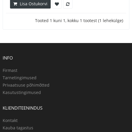
Lisa Ostukorvi
Tooted 1 kuni 1, kokku 1 tootest (1 lehekülge)
INFO
Firmast
Tarnetingimused
Privaatsuse põhimõtted
Kasutustingimused
KLIENDITEENINDUS
Kontakt
Kauba tagastus