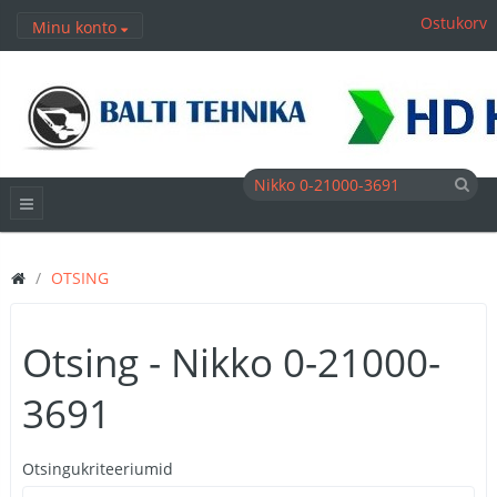
Ostukorv
Minu konto
OTSING
Otsing - Nikko 0-21000-
3691
Otsingukriteeriumid