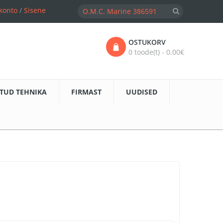
konto
/
Sisene
OSTUKORV
0 toode(t) - 0.00€
TUD TEHNIKA
FIRMAST
UUDISED