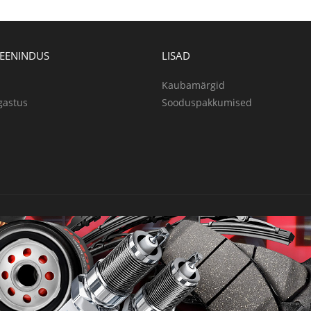
TEENINDUS
LISAD
Kaubamärgid
gastus
Sooduspakkumised