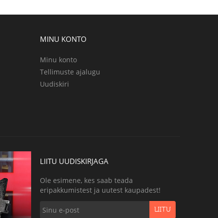
MINU KONTO
Minu konto
Tellimuste ajalugu
Uudiskiri
LIITU UUDISKIRJAGA
Ole esimene, kes saab teada
eripakkumistest ja uutest kaupadest!
LIITU