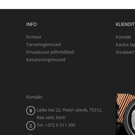
INFO
KLIENDI
Firmast
Kontakt
Tarnetingimused
Kauba ta
Privaatsuse põhimõtted
Sisukaart
Kasutustingimused
Kontakt
Läike tee 22, Peetri alevik, 75312,
Rae vald, Eesti
Tel: +372 6 511 300