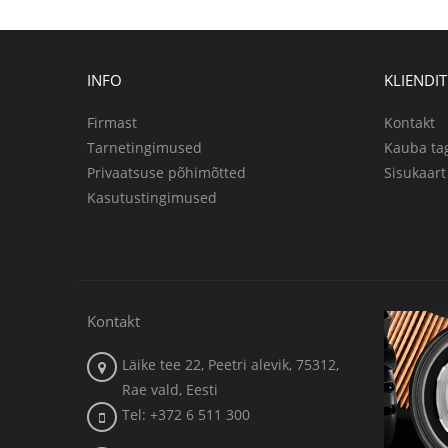
INFO
KLIENDI
Firmast
Kontakt
Tarnetingimused
Kauba ta
Privaatsuse põhimõtted
Sisukaart
Kasutustingimused
Kontakt
Läike tee 22, Peetri alevik, 75312,
Rae vald, Eesti
Tel: +372 6 511 300