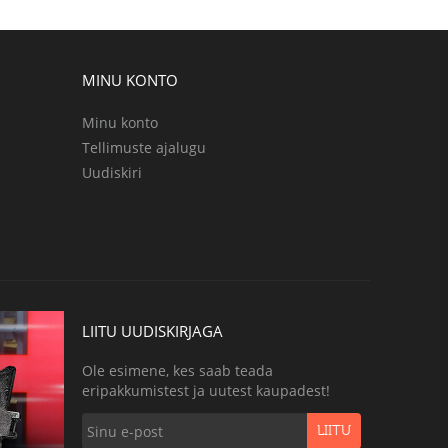
MINU KONTO
Minu konto
Tellimuste ajalugu
Uudiskiri
LIITU UUDISKIRJAGA
Ole esimene, kes saab teada
eripakkumistest ja uutest kaupadest!
LIITU