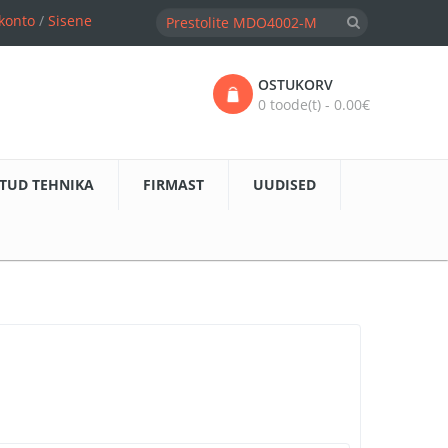
konto
/
Sisene
OSTUKORV
0 toode(t) - 0.00€
TUD TEHNIKA
FIRMAST
UUDISED