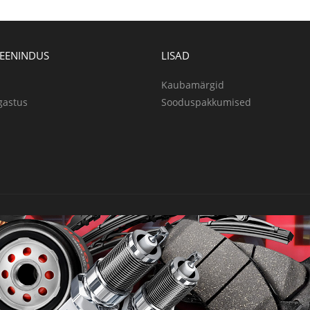
TEENINDUS
LISAD
Kaubamärgid
gastus
Sooduspakkumised