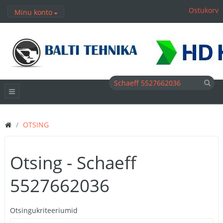
Ostukorv
Minu konto
OTSING
Otsing - Schaeff
5527662036
Otsingukriteeriumid