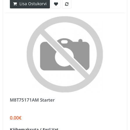
Lisa Ostukorvi
M8T75171AM Starter
0.00€
Käibemaksuta / Excl.Vat