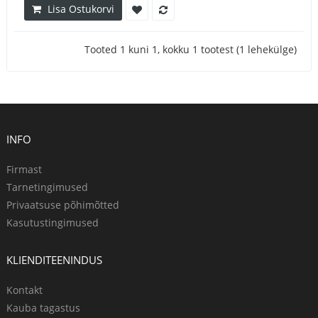
Lisa Ostukorvi
Tooted 1 kuni 1, kokku 1 tootest (1 lehekülge)
INFO
Firmast
Tarnetingimused
Privaatsuse põhimõtted
Kasutustingimused
KLIENDITEENINDUS
Kontakt
Kauba tagastus