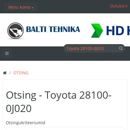
Ostukorv
Minu konto
OTSING
Otsing - Toyota 28100-
0J020
Otsingukriteeriumid