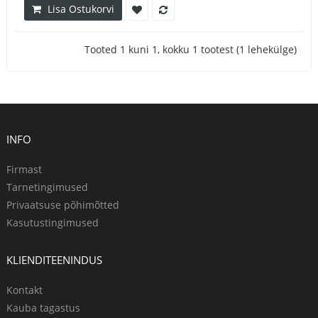
Lisa Ostukorvi
Tooted 1 kuni 1, kokku 1 tootest (1 lehekülge)
INFO
Firmast
Tarnetingimused
Privaatsuse põhimõtted
Kasutustingimused
KLIENDITEENINDUS
Kontakt
Kauba tagastus