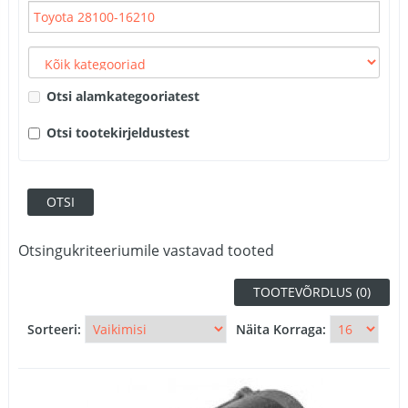
Otsi alamkategooriatest
Otsi tootekirjeldustest
Otsingukriteeriumile vastavad tooted
TOOTEVÕRDLUS (0)
Sorteeri:
Näita Korraga: