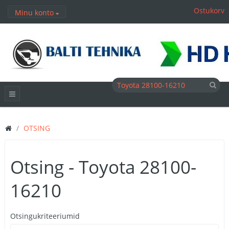
Ostukorv
Minu konto
OTSING
Otsing - Toyota 28100-
16210
Otsingukriteeriumid