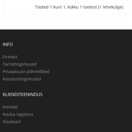
Tooted 1 kuni 1, kokku 1 tootest (1 lehekülge)
INFO
Firmast
Tarnetingimused
Privaatsuse põhimõtted
Kasutustingimused
KLIENDITEENINDUS
Kontakt
Kauba tagastus
Sisukaart