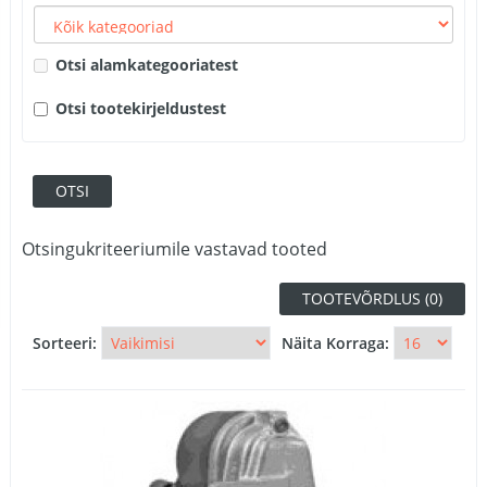
Otsi alamkategooriatest
Otsi tootekirjeldustest
Otsingukriteeriumile vastavad tooted
TOOTEVÕRDLUS (0)
Sorteeri:
Näita Korraga: