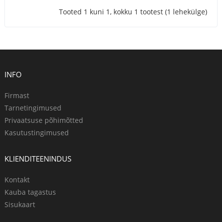
Tooted 1 kuni 1, kokku 1 tootest (1 lehekülge)
INFO
Firmast
Tarnetingimused
Privaatsuse põhimõtted
Kasutustingimused
KLIENDITEENINDUS
Kontakt
Kauba tagastus
Sisukaart