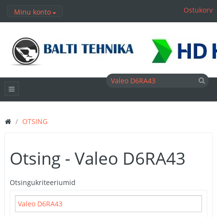
Ostukorv
Minu konto
OTSING
Otsing - Valeo D6RA43
Otsingukriteeriumid