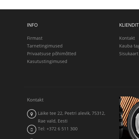
INFO
KLIENDI
Firmast
Kontakt
Tarnetingimused
Kauba ta
Privaatsuse põhimõtted
Sisukaart
Kasutustingimused
Kontakt
Läike tee 22, Peetri alevik, 75312,
Rae vald, Eesti
Tel: +372 6 511 300