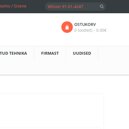
konto
/
Sisene
OSTUKORV
0 toode(t) - 0.00€
TUD TEHNIKA
FIRMAST
UUDISED