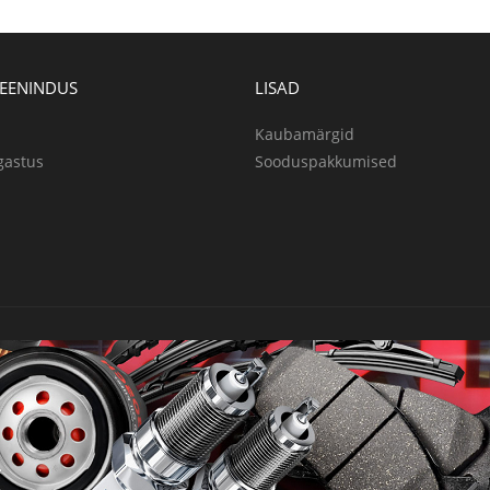
TEENINDUS
LISAD
Kaubamärgid
gastus
Sooduspakkumised