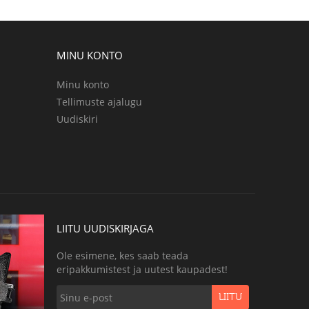
MINU KONTO
Minu konto
Tellimuste ajalugu
Uudiskiri
LIITU UUDISKIRJAGA
Ole esimene, kes saab teada
eripakkumistest ja uutest kaupadest!
LIITU