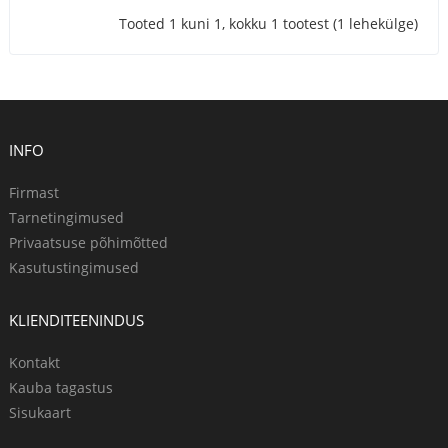
Tooted 1 kuni 1, kokku 1 tootest (1 lehekülge)
INFO
Firmast
Tarnetingimused
Privaatsuse põhimõtted
Kasutustingimused
KLIENDITEENINDUS
Kontakt
Kauba tagastus
Sisukaart