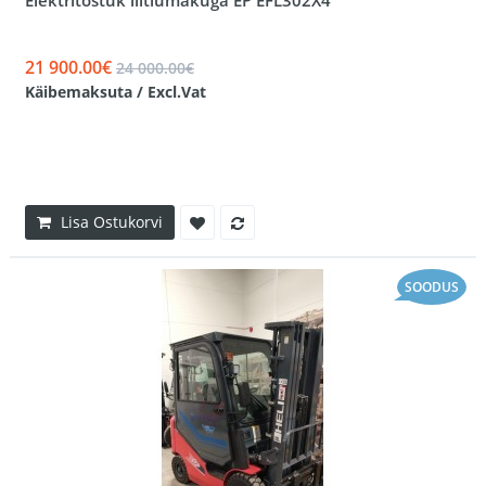
Elektritõstuk liitiumakuga EP EFL302X4
21 900.00€
24 000.00€
Käibemaksuta / Excl.Vat
Lisa Ostukorvi
SOODUS