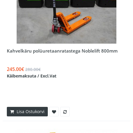
Kahvelkäru polüuretaanratastega Noblelift 800mm
245.00€
280.00€
Käibemaksuta / Excl.Vat
Lisa Ostukorvi