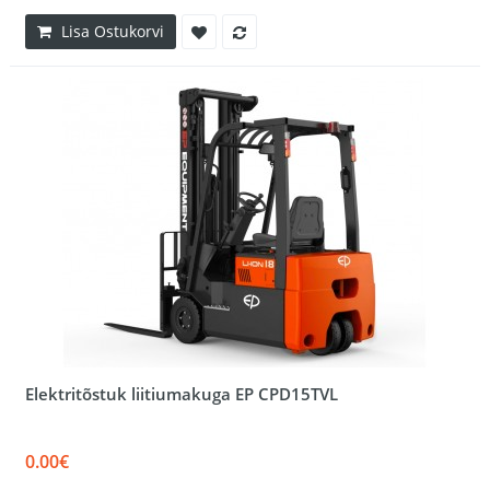
Lisa Ostukorvi
Elektritõstuk liitiumakuga EP CPD15TVL
0.00€