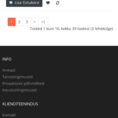
Lisa Ostukorvi
1
2
3
>
>|
Tooted 1 kuni 16, kokku 39 tootest (3 lehekülge)
INFO
Firmast
Tarnetingimused
Privaatsuse põhimõtted
Kasutustingimused
KLIENDITEENINDUS
Kontakt