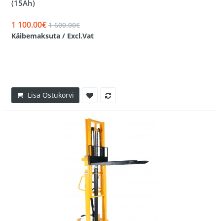
(15Ah)
1 100.00€
1 600.00€
Käibemaksuta / Excl.Vat
Lisa Ostukorvi