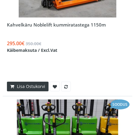
Kahvelkäru Noblelift kummiratastega 1150m
295.00€
350.00€
Käibemaksuta / Excl.Vat
Lisa Ostukorvi
SOODUS