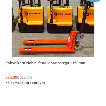
Kahvelkäru Noblelift nailonratastega 1150mm
235.00€
280.00€
Käibemaksuta / Excl.Vat