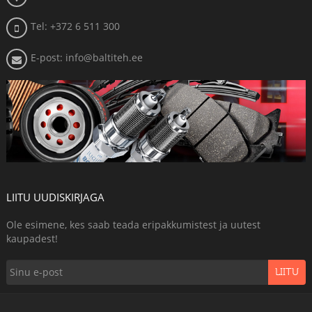
Tel: +372 6 511 300
E-post: info@baltiteh.ee
LIITU UUDISKIRJAGA
Ole esimene, kes saab teada eripakkumistest ja uutest
kaupadest!
LIITU