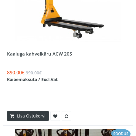
Kaaluga kahvelkäru ACW 20S
890.00€
990.00€
Käibemaksuta / Excl.Vat
Lisa Ostukorvi
SOODUS