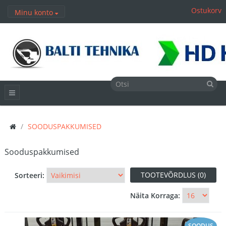
Ostukorv
Minu konto
SOODUSPAKKUMISED
Sooduspakkumised
TOOTEVÕRDLUS (0)
Sorteeri:
Näita Korraga:
SOODUS