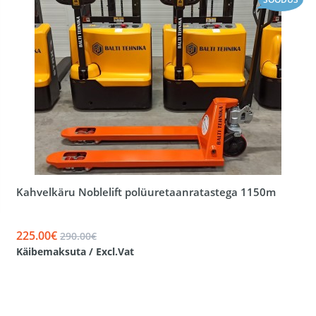
Kahvelkäru Noblelift polüuretaanratastega 1150m
225.00€
290.00€
Käibemaksuta / Excl.Vat