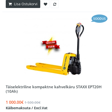
Lisa Ostukorvi
SOODUS
Täiselektriline kompaktne kahvelkäru STAXX EPT20H
(10Ah)
1 000.00€
1 500.00€
Käibemaksuta / Excl.Vat