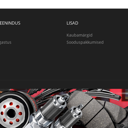
TEENINDUS
LISAD
Kaubamärgid
gastus
Sooduspakkumised