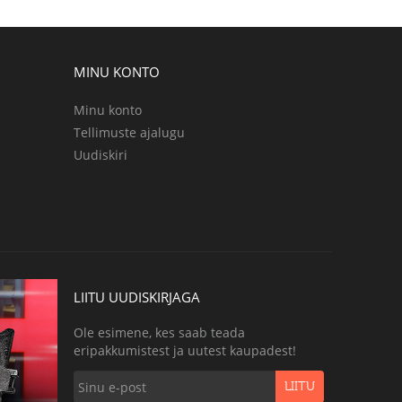
MINU KONTO
Minu konto
Tellimuste ajalugu
Uudiskiri
LIITU UUDISKIRJAGA
Ole esimene, kes saab teada
eripakkumistest ja uutest kaupadest!
LIITU