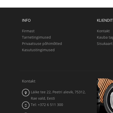
INFO
KLIENDI
Firmast
Kontakt
Tarnetingimused
Kauba ta
Privaatsuse põhimõtted
Sisukaart
Kasutustingimused
Kontakt
Läike tee 22, Peetri alevik, 75312,
Rae vald, Eesti
Tel: +372 6 511 300