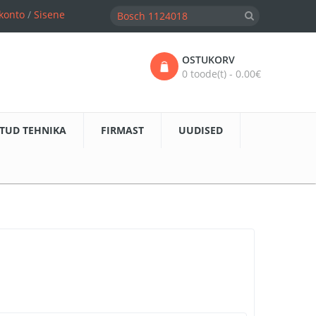
konto
/
Sisene
OSTUKORV
0 toode(t) - 0.00€
TUD TEHNIKA
FIRMAST
UUDISED