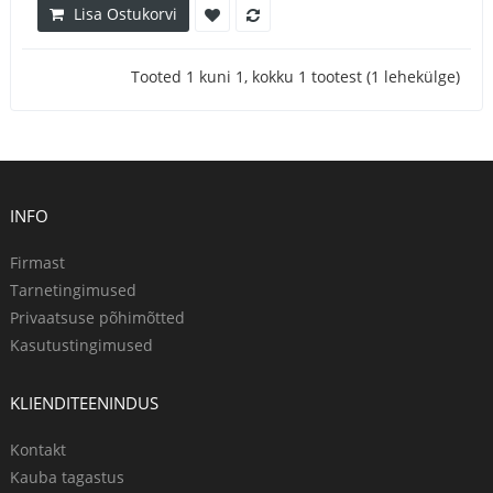
Lisa Ostukorvi
Tooted 1 kuni 1, kokku 1 tootest (1 lehekülge)
INFO
Firmast
Tarnetingimused
Privaatsuse põhimõtted
Kasutustingimused
KLIENDITEENINDUS
Kontakt
Kauba tagastus