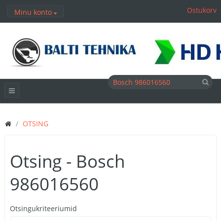
Ostukorv
Minu konto
OTSING
Otsing - Bosch
986016560
Otsingukriteeriumid