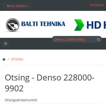
Ostukorv
Minu konto
OTSING
Otsing - Denso 228000-
9902
Otsingukriteeriumid