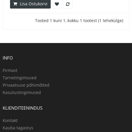
Lisa Ostukorvi
Tooted 1 kuni 1, kokku 1 tootest (1 lehekülge)
INFO
Firmast
Tarnetingimused
Privaatsuse põhimõtted
Kasutustingimused
KLIENDITEENINDUS
Kontakt
Kauba tagastus