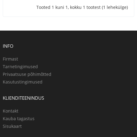
Tooted 1 kuni 1, kokku 1 tootest (1 lehekülge)
INFO
Firmast
Tarnetingimused
Privaatsuse põhimõtted
Kasutustingimused
KLIENDITEENINDUS
Kontakt
Kauba tagastus
Sisukaart