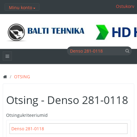
Ostukorv
Minu konto
OTSING
Otsing - Denso 281-0118
Otsingukriteeriumid