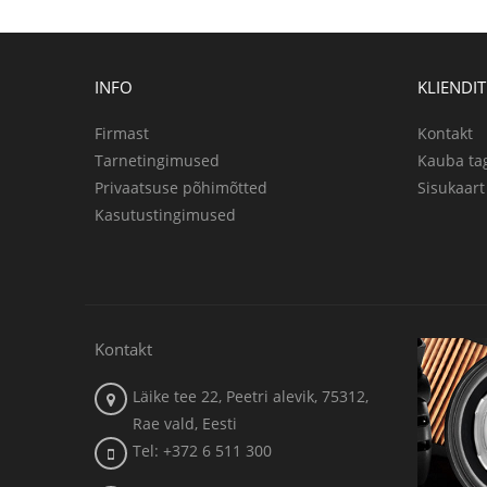
INFO
KLIENDI
Firmast
Kontakt
Tarnetingimused
Kauba ta
Privaatsuse põhimõtted
Sisukaart
Kasutustingimused
Kontakt
Läike tee 22, Peetri alevik, 75312,
Rae vald, Eesti
Tel: +372 6 511 300