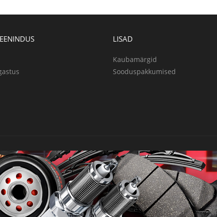
TEENINDUS
LISAD
Kaubamärgid
gastus
Sooduspakkumised