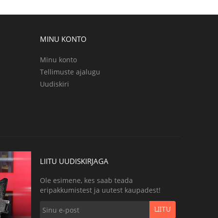
MINU KONTO
Minu konto
Tellimuste ajalugu
Uudiskiri
LIITU UUDISKIRJAGA
Ole esimene, kes saab teada
eripakkumistest ja uutest kaupadest!
LIITU