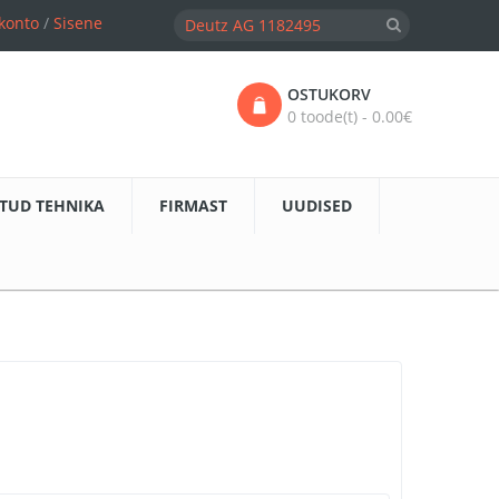
konto
/
Sisene
OSTUKORV
0 toode(t) - 0.00€
TUD TEHNIKA
FIRMAST
UUDISED