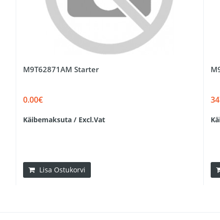
M9T62871AM Starter
M9
0.00€
34
Käibemaksuta / Excl.Vat
Kä
Lisa Ostukorvi