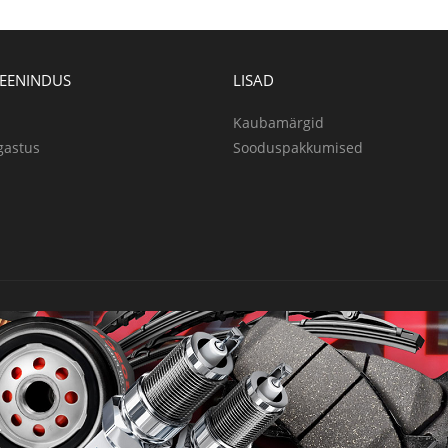
TEENINDUS
LISAD
Kaubamärgid
gastus
Sooduspakkumised