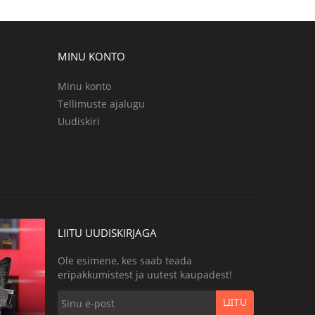
MINU KONTO
Minu konto
Tellimuste ajalugu
Uudiskiri
LIITU UUDISKIRJAGA
Ole esimene, kes saab teada
eripakkumistest ja uutest kaupadest!
LIITU