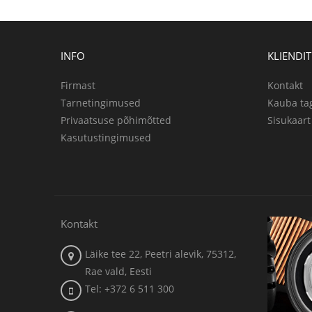
INFO
KLIENDI
Firmast
Kontakt
Tarnetingimused
Kauba ta
Privaatsuse põhimõtted
Sisukaart
Kasutustingimused
Kontakt
Läike tee 22, Peetri alevik, 75312,
Rae vald, Eesti
Tel: +372 6 511 300