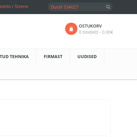
konto
/
Sisene
OSTUKORV
0 toode(t) - 0.00€
TUD TEHNIKA
FIRMAST
UUDISED