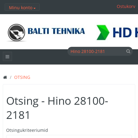
Ostukorv
Minu konto
OTSING
Otsing - Hino 28100-
2181
Otsingukriteeriumid