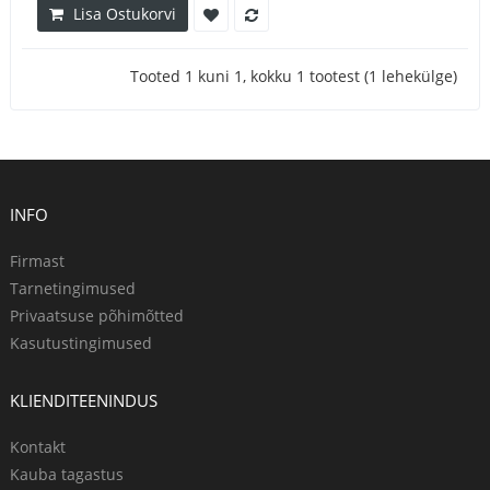
Lisa Ostukorvi
Tooted 1 kuni 1, kokku 1 tootest (1 lehekülge)
INFO
Firmast
Tarnetingimused
Privaatsuse põhimõtted
Kasutustingimused
KLIENDITEENINDUS
Kontakt
Kauba tagastus