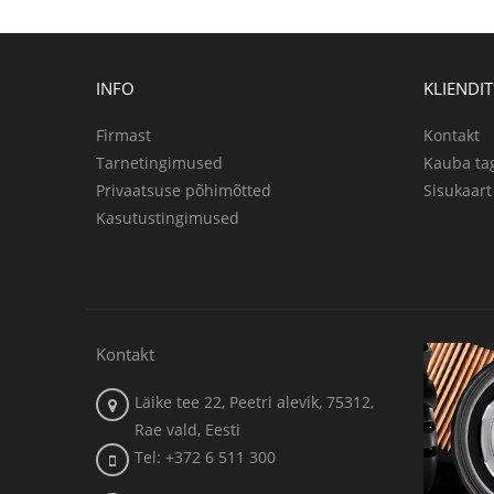
INFO
KLIENDI
Firmast
Kontakt
Tarnetingimused
Kauba ta
Privaatsuse põhimõtted
Sisukaart
Kasutustingimused
Kontakt
Läike tee 22, Peetri alevik, 75312,
Rae vald, Eesti
Tel: +372 6 511 300