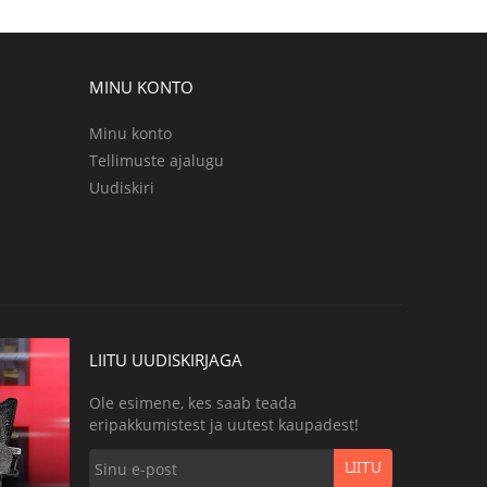
MINU KONTO
Minu konto
Tellimuste ajalugu
Uudiskiri
LIITU UUDISKIRJAGA
Ole esimene, kes saab teada
eripakkumistest ja uutest kaupadest!
LIITU