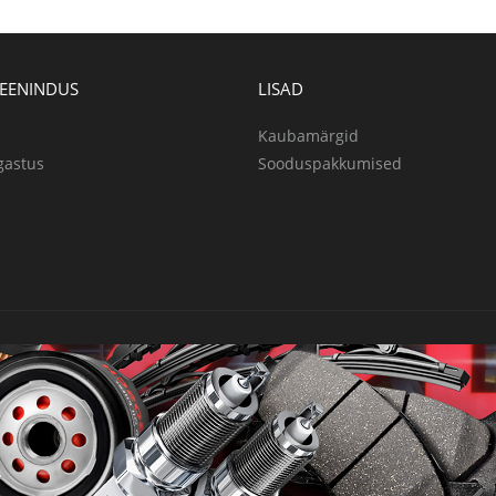
TEENINDUS
LISAD
Kaubamärgid
gastus
Sooduspakkumised