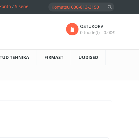
konto
/
Sisene
OSTUKORV
0 toode(t) - 0.00€
TUD TEHNIKA
FIRMAST
UUDISED