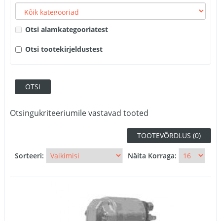
Otsi alamkategooriatest
Otsi tootekirjeldustest
Otsingukriteeriumile vastavad tooted
TOOTEVÕRDLUS (0)
Sorteeri:
Näita Korraga: