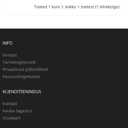
Tooted 1 kuni 1, kokku 1 tootest (1 lehekülge)
INFO
Firmast
Tarnetingimused
Privaatsuse põhimõtted
Kasutustingimused
KLIENDITEENINDUS
Kontakt
Kauba tagastus
Sisukaart