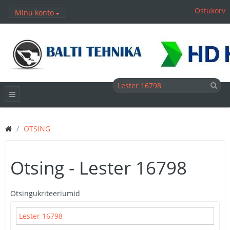
Ostukorv
Minu konto
OTSING
Otsing - Lester 16798
Otsingukriteeriumid