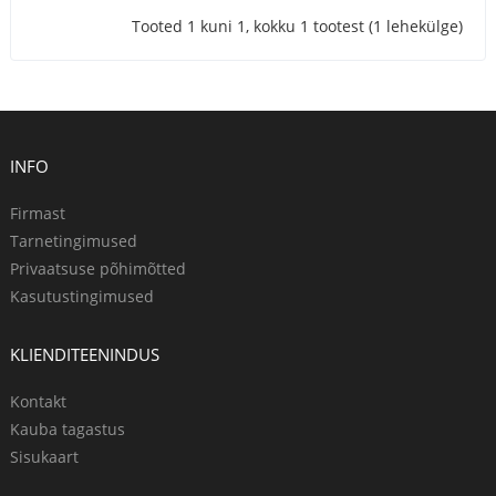
Tooted 1 kuni 1, kokku 1 tootest (1 lehekülge)
INFO
Firmast
Tarnetingimused
Privaatsuse põhimõtted
Kasutustingimused
KLIENDITEENINDUS
Kontakt
Kauba tagastus
Sisukaart