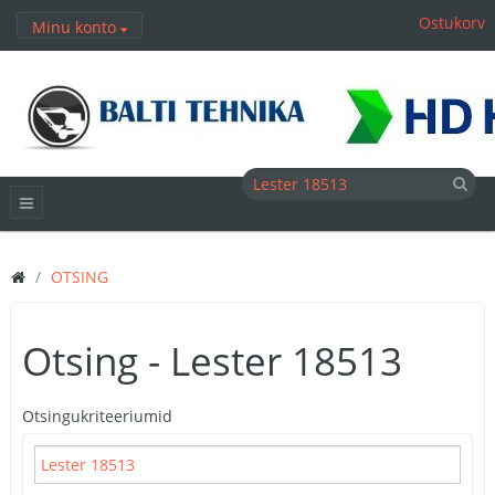
Ostukorv
Minu konto
OTSING
Otsing - Lester 18513
Otsingukriteeriumid