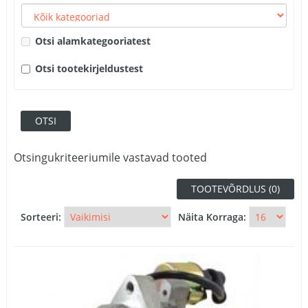
Otsi alamkategooriatest
Otsi tootekirjeldustest
Otsingukriteeriumile vastavad tooted
TOOTEVÕRDLUS (0)
Sorteeri:
Näita Korraga: