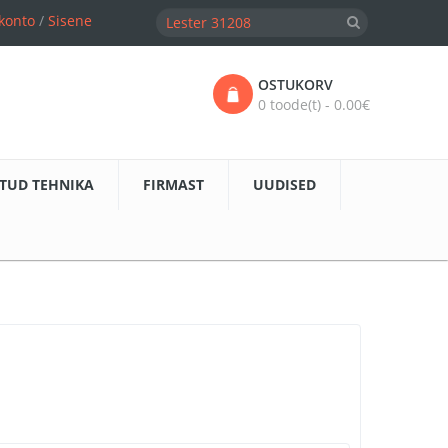
konto
/
Sisene
OSTUKORV
0 toode(t) - 0.00€
TUD TEHNIKA
FIRMAST
UUDISED