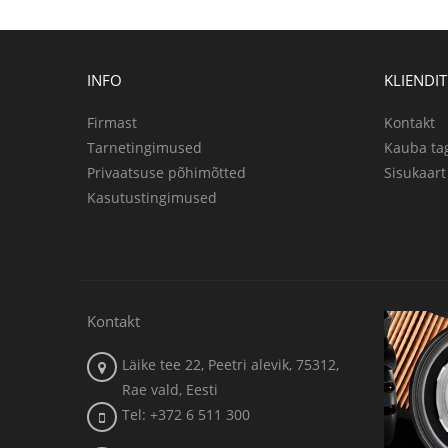
INFO
KLIENDI
Firmast
Kontakt
Tarnetingimused
Kauba ta
Privaatsuse põhimõtted
Sisukaart
Kasutustingimused
Kontakt
Läike tee 22, Peetri alevik, 75312,
Rae vald, Eesti
Tel: +372 6 511 300