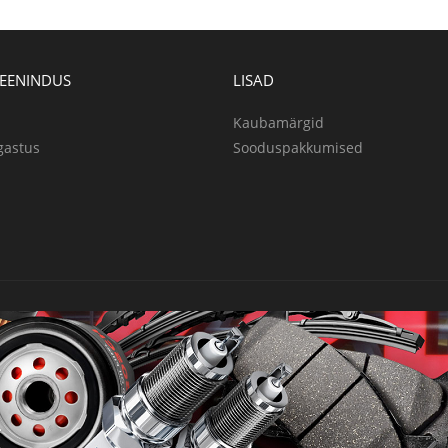
TEENINDUS
LISAD
Kaubamärgid
gastus
Sooduspakkumised