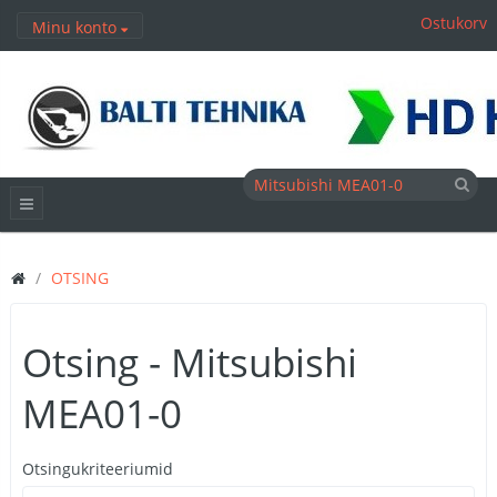
Ostukorv
Minu konto
OTSING
Otsing - Mitsubishi
MEA01-0
Otsingukriteeriumid