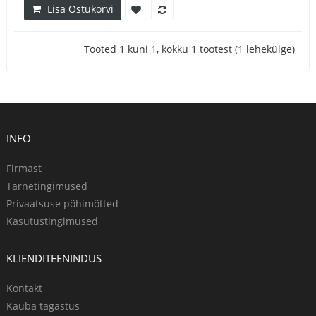
Lisa Ostukorvi
Tooted 1 kuni 1, kokku 1 tootest (1 lehekülge)
INFO
Firmast
Tarnetingimused
Privaatsuse põhimõtted
Kasutustingimused
KLIENDITEENINDUS
Kontakt
Kauba tagastus