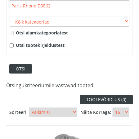
Otsi alamkategooriatest
Otsi tootekirjeldustest
Otsingukriteeriumile vastavad tooted
TOOTEVÕRDLUS (0)
Sorteeri:
Näita Korraga: