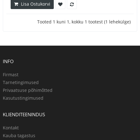
Lisa Ostukorvi
Tooted 1 kuni 1, kokku 1 tootest (1 lehekülge)
INFO
Firmast
Tarnetingimused
Privaatsuse põhimõtted
Kasutustingimused
KLIENDITEENINDUS
Kontakt
Kauba tagastus