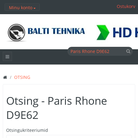
Ostukorv
Minu konto
OTSING
Otsing - Paris Rhone
D9E62
Otsingukriteeriumid