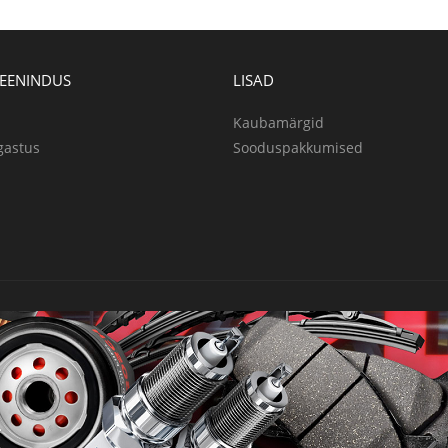
TEENINDUS
LISAD
Kaubamärgid
gastus
Sooduspakkumised