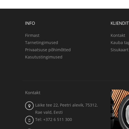
INFO
KLIENDI
Firmast
Kontakt
Tarnetingimused
Kauba ta
Privaatsuse põhimõtted
Sisukaart
Kasutustingimused
Kontakt
Läike tee 22, Peetri alevik, 75312,
Rae vald, Eesti
Tel: +372 6 511 300