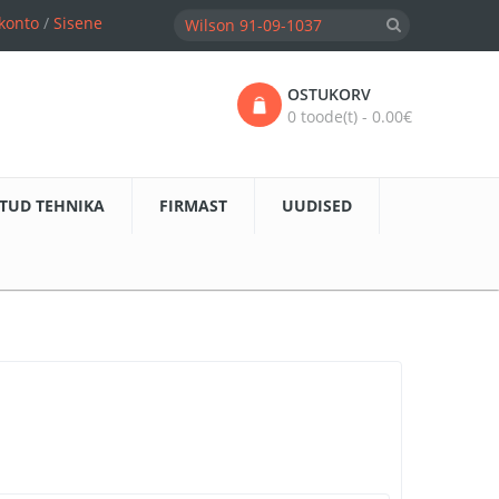
konto
/
Sisene
OSTUKORV
0 toode(t) - 0.00€
TUD TEHNIKA
FIRMAST
UUDISED