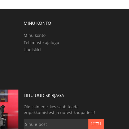
MINU KONTO
Minu konto
Tellimuste ajalugu
Uudiskiri
LIITU UUDISKIRJAGA
Ole esimene, kes saab teada
eripakkumistest ja uutest kaupadest!
LIITU