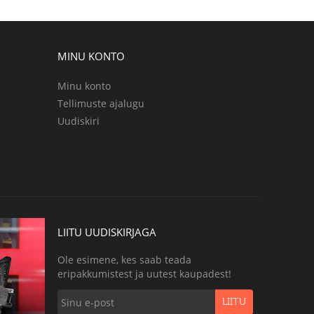
MINU KONTO
Minu konto
Tellimuste ajalugu
Uudiskiri
LIITU UUDISKIRJAGA
Ole esimene, kes saab teada
eripakkumistest ja uutest kaupadest!
LIITU