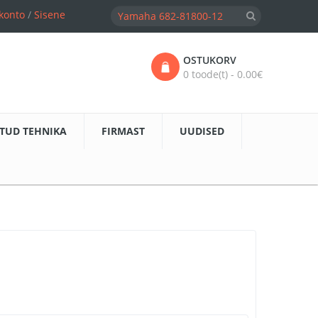
konto
/
Sisene
OSTUKORV
0 toode(t) - 0.00€
TUD TEHNIKA
FIRMAST
UUDISED