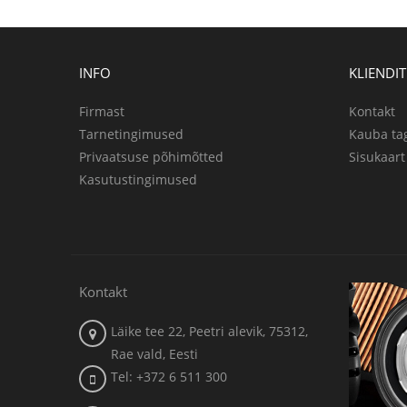
INFO
KLIENDI
Firmast
Kontakt
Tarnetingimused
Kauba ta
Privaatsuse põhimõtted
Sisukaart
Kasutustingimused
Kontakt
Läike tee 22, Peetri alevik, 75312,
Rae vald, Eesti
Tel: +372 6 511 300