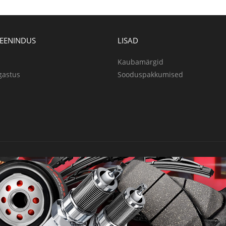
TEENINDUS
LISAD
Kaubamärgid
gastus
Sooduspakkumised