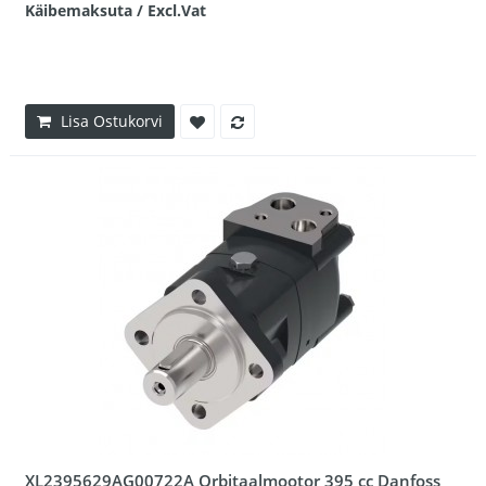
Käibemaksuta / Excl.Vat
Lisa Ostukorvi
XL2395629AG00722A Orbitaalmootor 395 cc Danfoss