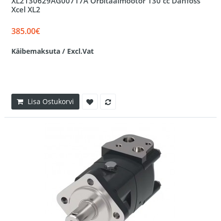
XL2130629AG00717A Orbitaalmootor 130 cc Danfoss
Xcel XL2
385.00€
Käibemaksuta / Excl.Vat
Lisa Ostukorvi