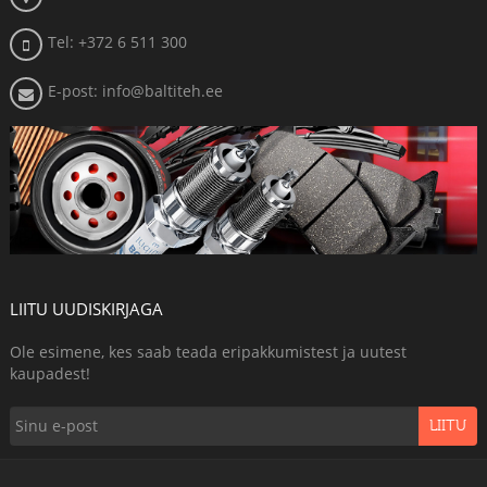
Tel: +372 6 511 300
E-post: info@baltiteh.ee
LIITU UUDISKIRJAGA
Ole esimene, kes saab teada eripakkumistest ja uutest
kaupadest!
LIITU