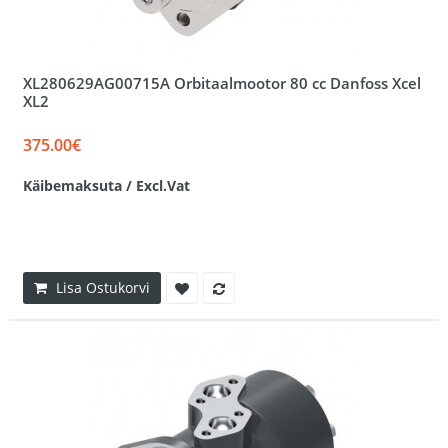
XL280629AG00715A Orbitaalmootor 80 cc Danfoss Xcel
XL2
375.00€
Käibemaksuta / Excl.Vat
Lisa Ostukorvi