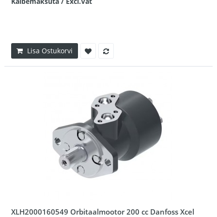
Käibemaksuta / Excl.Vat
Lisa Ostukorvi
XLH2000160549 Orbitaalmootor 200 cc Danfoss Xcel