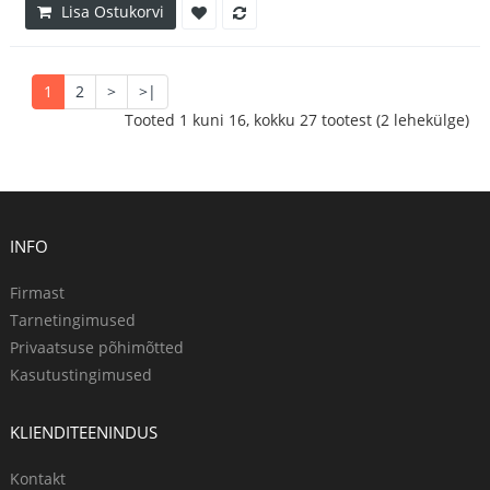
Lisa Ostukorvi
1
2
>
>|
Tooted 1 kuni 16, kokku 27 tootest (2 lehekülge)
INFO
Firmast
Tarnetingimused
Privaatsuse põhimõtted
Kasutustingimused
KLIENDITEENINDUS
Kontakt