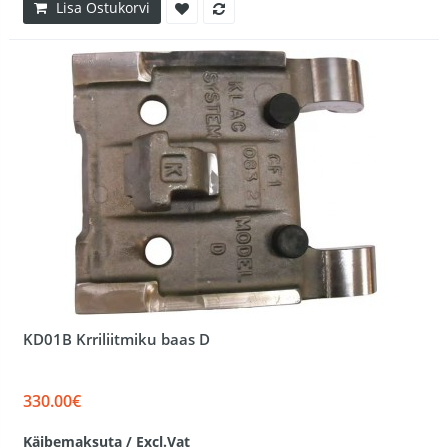
Lisa Ostukorvi
KD01B Krriliitmiku baas D
330.00€
Käibemaksuta / Excl.Vat