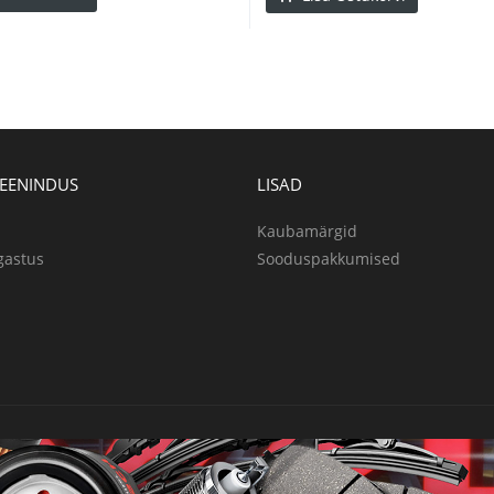
TEENINDUS
LISAD
Kaubamärgid
gastus
Sooduspakkumised