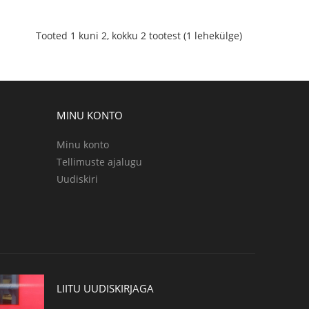
Tooted 1 kuni 2, kokku 2 tootest (1 lehekülge)
MINU KONTO
Minu konto
Tellimuste ajalugu
Uudiskiri
LIITU UUDISKIRJAGA