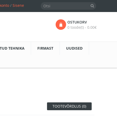
konto
/
Sisene
OSTUKORV
0 toode(t) - 0.00€
TUD TEHNIKA
FIRMAST
UUDISED
TOOTEVÕRDLUS (0)