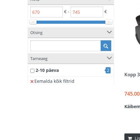
€ -
€
Otsing
Tarneaeg
2-10 päeva
2
Kopp 
Eemalda kõik filtrid
745.00
Käibem
Li