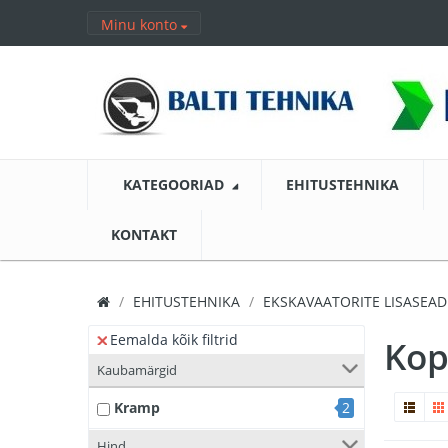
Minu konto
KATEGOORIAD
EHITUSTEHNIKA
KONTAKT
EHITUSTEHNIKA
EKSKAVAATORITE LISASEA
Eemalda kõik filtrid
Kop
Kaubamärgid
Kramp
2
Hind