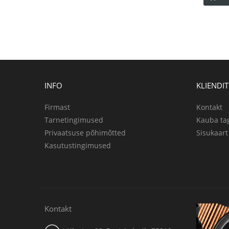
INFO
KLIENDI
Firmast
Kontakt
Tarnetingimused
Kauba ta
Privaatsuse põhimõtted
Sisukaart
Kasutustingimused
Kontakt